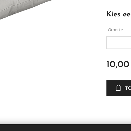
Kies ee
Grootte
10,00
T