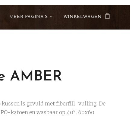
MEER PAGINA'S
WINKELWAGEN
pe AMBER
kussen is gevuld met fiberfill-vulling. De
an PO-katoen en wasbaar op 40°. 60x60