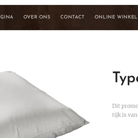
AGINA
OVER ONS
CONTACT
ONLINE WINKEL
Ty
Dit promo 
tijk is v