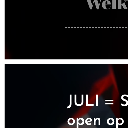
Welk
_____________________
JULI = 
open op