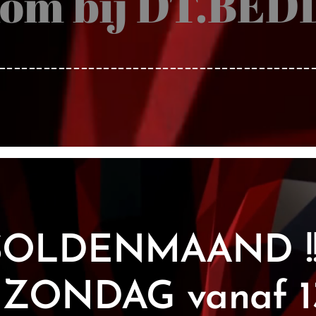
om bij DT.BEDD
__________________________________________
SOLDENMAAND !!
 ZONDAG vanaf 13.