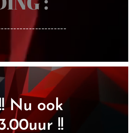
ING :
______________________
! Nu ook
00uur !!