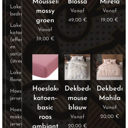
Mousseline
Blossa
Mirela
Lakens
mossy
Vanaf
Vanaf
bedrukt
groen
49,00
€
19,00
€
Lakens
Vanaf
katoen
39,00
€
(effen)
en
satijn
(streep)
Lakens
flanel
Hoeslaken
Dekbedovertrek
Dekbedov
Hoeslaken
katoen-
mouse
Mahila
jersey
basic
blauw
Vanaf
Hoeslakens
roos
20,00
€
mako
Vanaf
jersey
ambiante
20,00
€