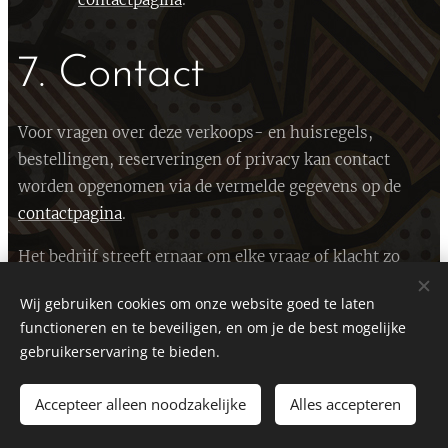
7. Contact
Voor vragen over deze verkoops- en huisregels,
bestellingen, reserveringen of privacy kan contact
worden opgenomen via de vermelde gegevens op de
contactpagina
.
Het bedrijf streeft ernaar om elke vraag of klacht zo
snel en zorgvuldig mogelijk te behandelen en samen
Wij gebruiken cookies om onze website goed te laten
tot een passende oplossing te komen.
functioneren en te beveiligen, en om je de best mogelijke
gebruikerservaring te bieden.
Accepteer alleen noodzakelijke
Alles accepteren
DTBEDDING