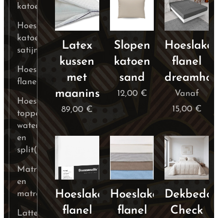
katoen
Hoeslakens
katoen-
Latex
Slopen
Hoeslake
satijn
kussen
katoen
flanel
Hoeslakens
met
sand
dreamhou
flanel
maaninsnijding
12,00
€
Vanaf
Hoeslakens
15,00
€
89,00
€
topper,
waterbed
en
split(ten)
Matrasbeschermers
en
Hoeslaken
Hoeslaken
Dekbedov
matrasvernieuwer
flanel
flanel
Check
Lattenbeschermers