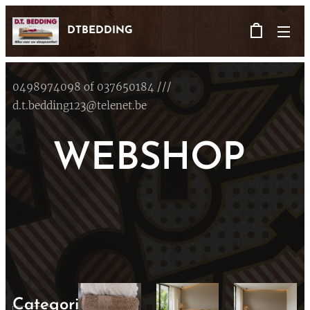
DTBEDDING
0498974098 of 037650184 ///
d.t.bedding123@telenet.be
WEBSHOP
Categorieën