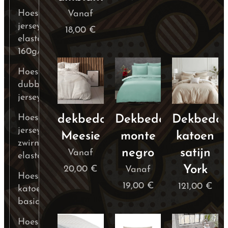
Hoeslakens
Vanaf
jersey
18,00
€
elastan
160g/m²
Hoeslakens
dubbele
jersey
Hoeslaken
dekbedovertrek
Dekbedovertrek
Dekbedov
jersey
Meesie
monte
katoen
zwirn
negro
satijn
Vanaf
elastan
York
20,00
€
Vanaf
Hoeslaken
19,00
€
121,00
€
katoen
basic
Hoeslaken