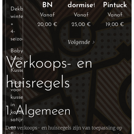
BN
dormisette
Pintuck
Dekbedden
Vanaf
Vanaf
Vanaf
winter
+
20,00
€
25,00
€
19,00
€
4-
seizoenen
Volgende
Baby/kinder
Verkoops- en
benodigdheden
Kussens
huisregels
Slopen
voor
kussens
in
1. Algemeen
katoen,
satijn
en
Deze verkoops- en huisregels zijn van toepassing op