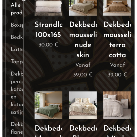
Alle
producten
Strandlaken
Dekbedovertrek
Dekbedov
Boxspring
100x165
mousseline
mousselin
Bedkader
nude
terra
30,00
€
Lattenbodem
skin
cotta
Toppers
Vanaf
Vanaf
Dekbedovertrekken
39,00
€
39,00
€
percale-
katoen
en
katoen-
satijn
Dekbedovertrekken
Dekbedovertrek
Dekbedovertrek
Dekbedov
flanel