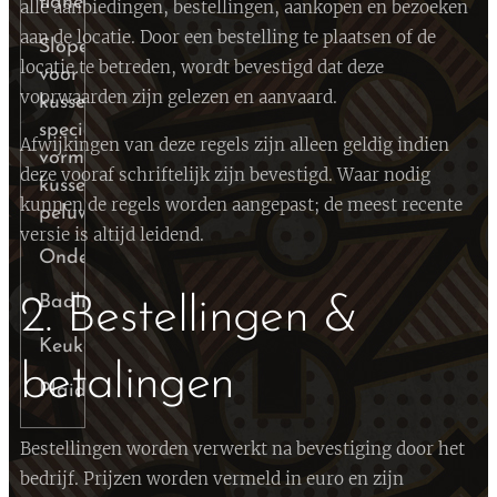
flanel
alle aanbiedingen, bestellingen, aankopen en bezoeken
aan de locatie. Door een bestelling te plaatsen of de
Slopen
locatie te betreden, wordt bevestigd dat deze
voor
voorwaarden zijn gelezen en aanvaard.
kussens,
speciale
Afwijkingen van deze regels zijn alleen geldig indien
vorm-
deze vooraf schriftelijk zijn bevestigd. Waar nodig
kussens,
kunnen de regels worden aangepast; de meest recente
peluwen
versie is altijd leidend.
Onderslopen
Badlinnen
2. Bestellingen &
Keukenlinnen
betalingen
Plaid/Bedsprei
Bestellingen worden verwerkt na bevestiging door het
bedrijf. Prijzen worden vermeld in euro en zijn