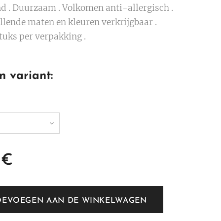
d . Duurzaam . Volkomen anti-allergisch .
llende maten en kleuren verkrijgbaar .
tuks per verpakking .
n variant:
€
OEVOEGEN AAN DE WINKELWAGEN