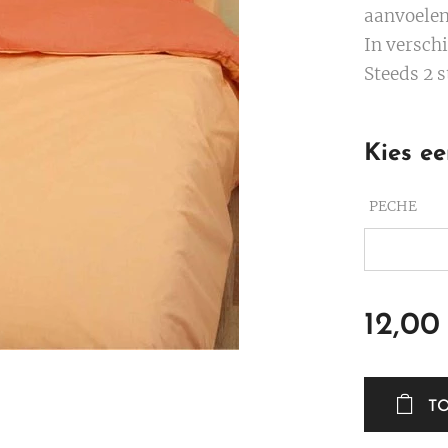
aanvoelen
In verschi
Steeds 2 s
Kies ee
PECHE
12,00
T