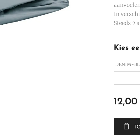
aanvoelen
In verschi
Steeds 2 s
Kies ee
DENIM-B
12,00
T