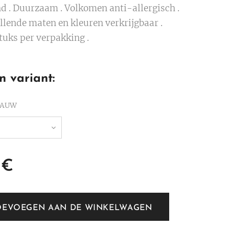
d . Duurzaam . Volkomen anti-allergisch .
llende maten en kleuren verkrijgbaar .
tuks per verpakking .
n variant:
LAUW
€
OEVOEGEN AAN DE WINKELWAGEN