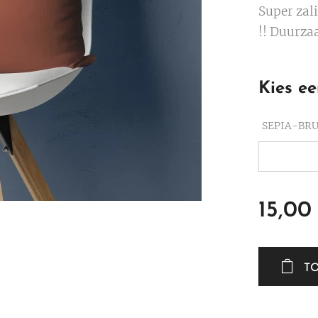
Super zali
!! Duurzaa
Kies ee
SEPIA-BR
15,00
T