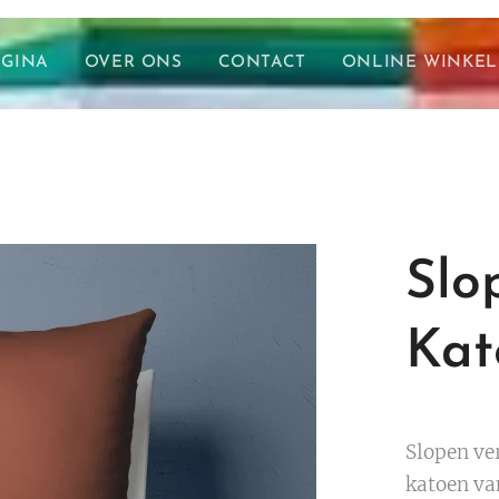
AGINA
OVER ONS
CONTACT
ONLINE WINKEL
Slo
Kat
Slopen ve
katoen van