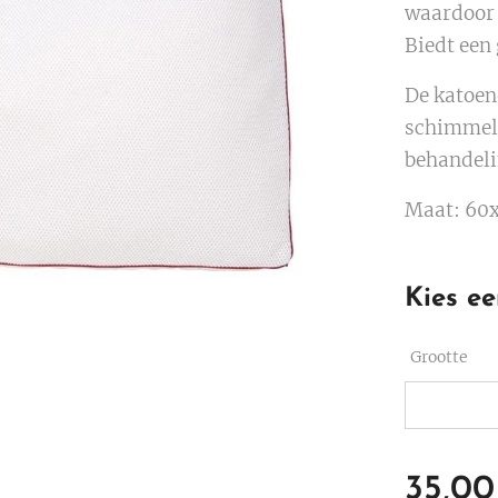
waardoor 
Biedt een
De katoene
schimmel-
behandeli
Maat: 60
Kies ee
Grootte
35,00