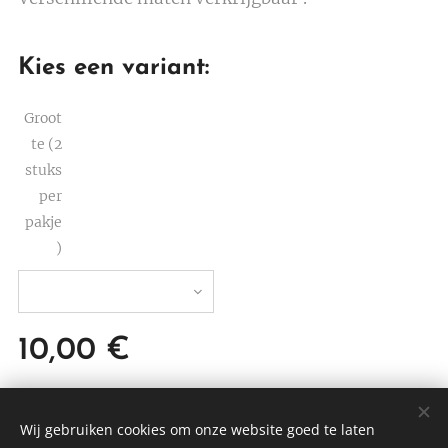
Kies een variant:
Groot
te (2
stuks
per
pakje
)
10,00
€
Wij gebruiken cookies om onze website goed te laten