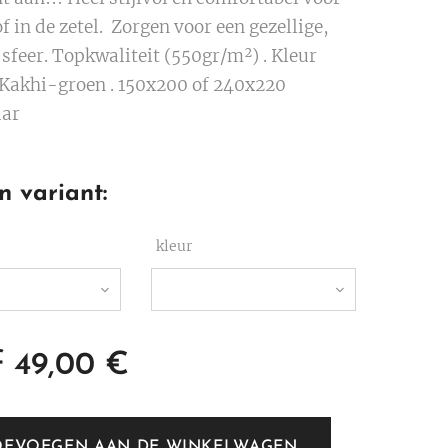
of in de zetel. Zorgen voor een gezellige,
 sfeer. Topkwaliteit (550gr/m²) . Kleur
 Kakhi-groen . 150x200 of 240x220
aar
n variant:
kleur
f
49,00
€
OEVOEGEN AAN DE WINKELWAGEN