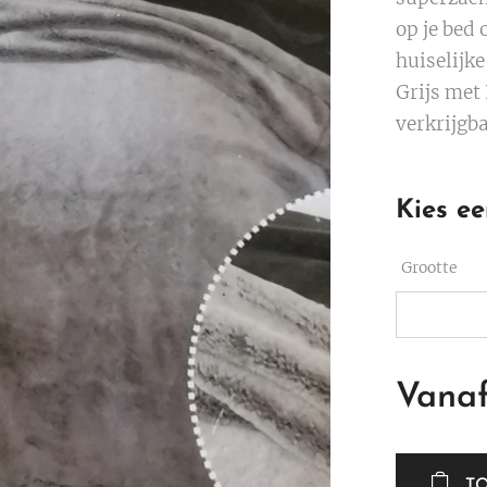
op je bed 
huiselijke
Grijs met
verkrijgb
Kies ee
Grootte
Vana
T