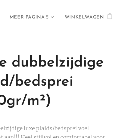
MEER PAGINA'S
WINKELWAGEN
e dubbelzijdige
id/bedsprei
0gr/m²)
elzijdige luxe plaids/bedsprei voel
 aan!!! Heel stijlvol en comfortabel voor