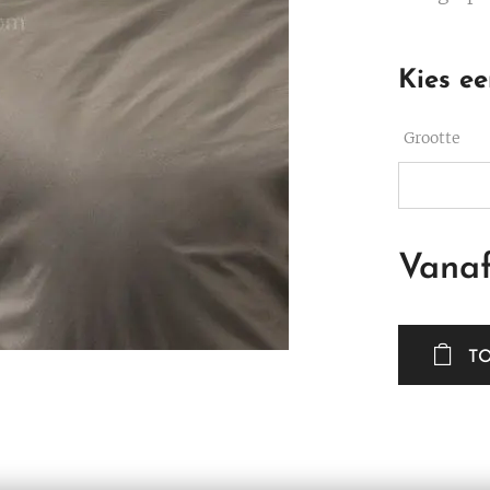
Kies ee
Grootte
Vana
T