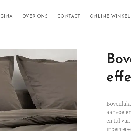
AGINA
OVER ONS
CONTACT
ONLINE WINKEL
Bov
eff
Bovenlake
aanvoelen
en tal van
inbegrepe