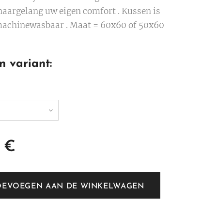
 naargelang uw eigen comfort . Kussen is
machinewasbaar . Maat = 60x60 of 50x60
n variant:
€
OEVOEGEN AAN DE WINKELWAGEN