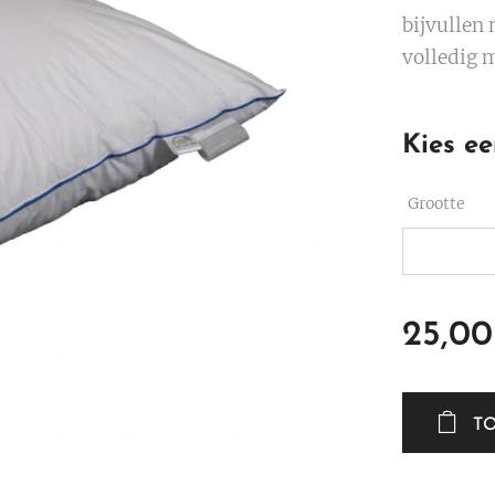
bijvullen
volledig 
Kies ee
Grootte
25,00
T