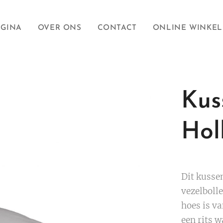
AGINA
OVER ONS
CONTACT
ONLINE WINKEL
Kus
Holl
Dit kussen
vezelbolle
hoes is v
een rits w