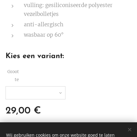
vulling: gesiliconiseerde polyester
vezelbolletjes
anti-allergisch
wasbaar op 60°
Kies een variant:
Groot
te
29,00
€
Wij gebruiken cookies om onze website goed te laten