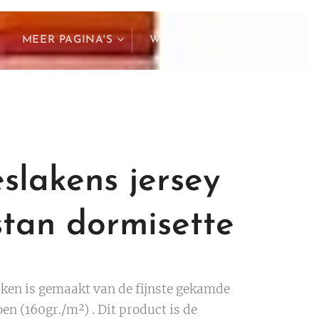
MEER PAGINA'S
WINKELWAGEN
slakens jersey
stan dormisette
aken is gemaakt van de fijnste gekamde
n (160gr./m²) . Dit product is de