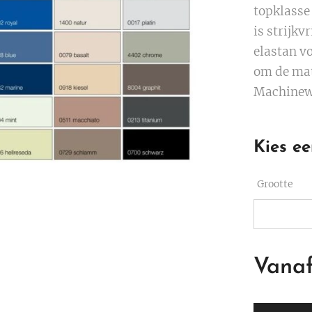
topklasse
is strijkv
elastan v
om de mat
Machinewa
Kies ee
Grootte
Vana