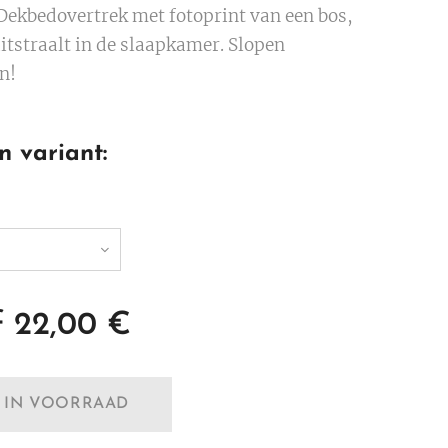
 Dekbedovertrek met fotoprint van een bos,
itstraalt in de slaapkamer. Slopen
en!
n variant:
f
22,00
€
T IN VOORRAAD