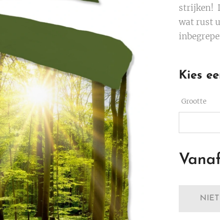
strijken!
wat rust u
inbegrep
Kies ee
Grootte
Vana
NIE