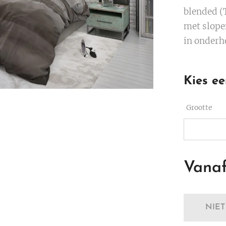
blended (
met slope
in onderho
Kies ee
Grootte
Vana
NIE