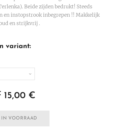
Terlenka). Beide zijden bedrukt! Steeds
n en instopstrook inbegrepen !! Makkelijk
ud en strijkvrij .
n variant:
f
15,00
€
T IN VOORRAAD