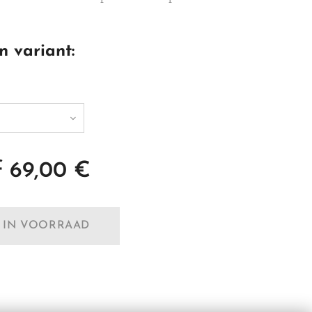
n variant:
f
69,00
€
T IN VOORRAAD