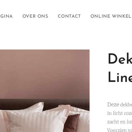
AGINA
OVER ONS
CONTACT
ONLINE WINKEL
Dek
Lin
Deze
dekbe
in licht ro
zacht en lu
Voorzien va