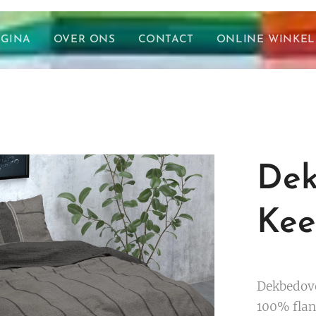
AGINA
OVER ONS
CONTACT
ONLINE WINKEL
Dek
Kee
Dekbedove
100% flan