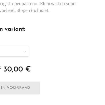
rig strepenpatroon. Kleurvast en super
oelend. Slopen inclusief.
n variant:
f
30,00
€
T IN VOORRAAD