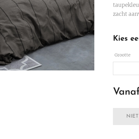
taupekleu
zacht aanv
Kies ee
Grootte
Vana
NIE