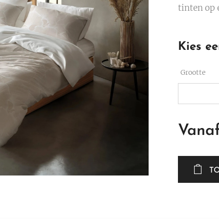
tinten op
Kies ee
Grootte
Vana
T