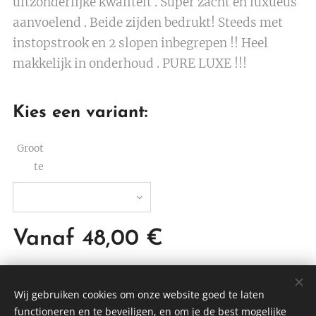
uitzonderlijke kwaliteit . Super zacht en luxueus
aanvoelend . Beide zijden bedrukt! Steeds met
instopstrook en 2 slopen inbegrepen !! Heel
makkelijk in onderhoud . PURE LUXE !!!
Kies een variant:
Groot
te
Vanaf
48,00
€
Wij gebruiken cookies om onze website goed te laten
functioneren en te beveiligen, en om je de best mogelijke