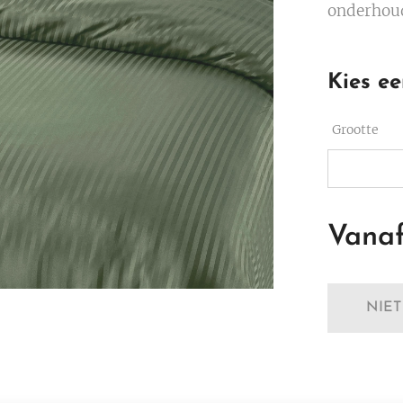
onderhoud 
Kies ee
Grootte
Vana
NIE