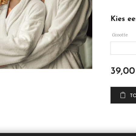
Kies ee
Grootte
39,00
T