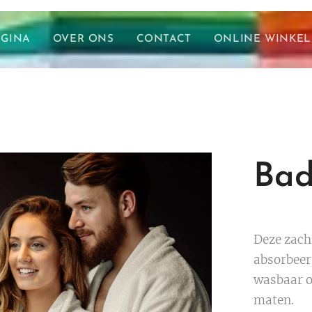
AGINA
OVER ONS
CONTACT
ONLINE WINKEL
Bad
Deze zach
absorbeer
wasbaar op
maten.