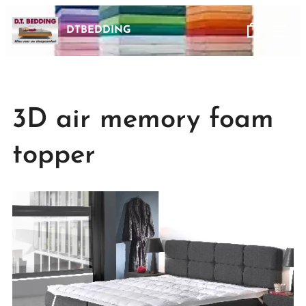
DTBEDDING
3D air memory foam
topper